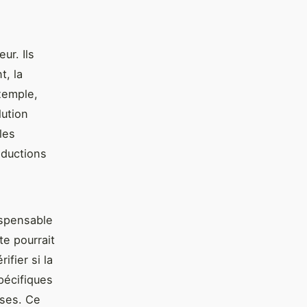
ur. Ils
t, la
exemple,
lution
les
éductions
ispensable
te pourrait
fier si la
spécifiques
uses. Ce