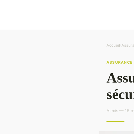
Accueil
›
Assur
ASSURANCE
Assu
sécu
Alexis — 16 m