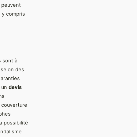
s peuvent
, y compris
s sont à
 selon des
garanties
r un
devis
ns
a couverture
ophes
a possibilité
andalisme