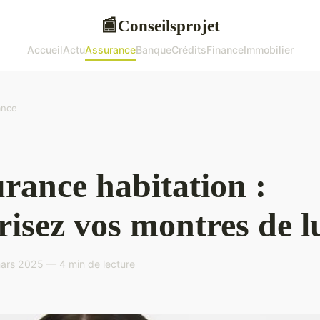
Conseilsprojet
📰
Accueil
Actu
Assurance
Banque
Crédits
Finance
Immobilier
ance
rance habitation :
risez vos montres de l
ars 2025 — 4 min de lecture