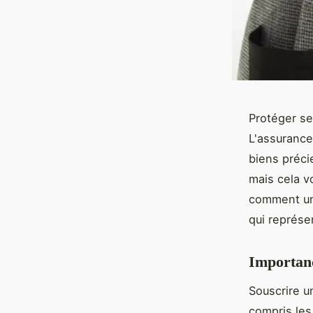
Protéger se
L'assurance 
biens préci
mais cela v
comment une
qui représe
Importanc
Souscrire u
compris les