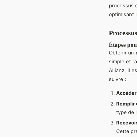
processus d
optimisant l
Processus 
Étapes pour
Obtenir un
simple et 
Allianz, il 
suivre :
Accéder 
Remplir 
type de l
Recevoir
Cette pr