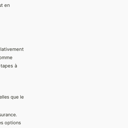
ut en
elativement
 comme
étapes à
lles que le
surance.
es options