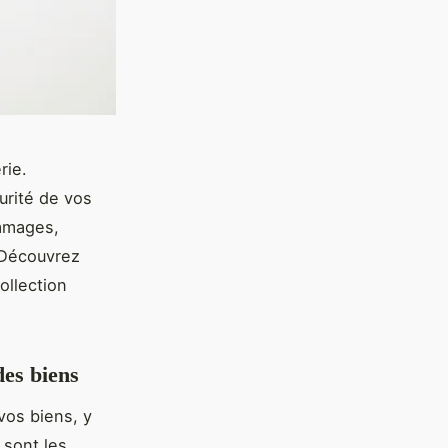
rie.
curité de vos
ommages,
. Découvrez
ollection
des biens
vos biens, y
 sont les