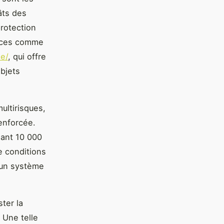
âts des
protection
urces comme
e/
, qui offre
objets
ultirisques,
renforcée.
sant 10 000
e conditions
d'un système
ter la
 Une telle