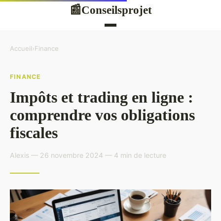
Conseilsprojet
📰
Accueil
›
Finance
FINANCE
Impôts et trading en ligne :
comprendre vos obligations
fiscales
Alexis — 26 novembre 2024 — 4 min de lecture